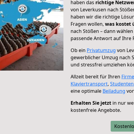
haben das
richtige Netzw
von Leverkusen nach Stößen
haben wir die richtige Lösu
Fragen wollen,
was kostet
nach Stößen – dann wählen 
passende Antwort auf Ihre 
Ob ein
Privatumzug
von Lev
gewerblicher Umzug nach 
und stressfrei umziehen kö
Allzeit bereit für Ihren
Firm
Klaviertransport
,
Studente
eine optimale
Beiladung
von
Erhalten Sie jetzt
in nur we
kostenfreie Angebote.
Kostenlo