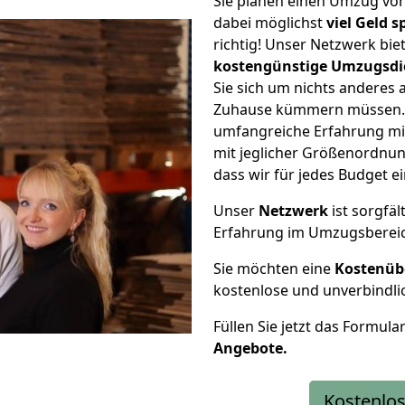
Sie planen einen Umzug vo
dabei möglichst
viel Geld 
richtig! Unser Netzwerk bi
kostengünstige Umzugsdi
Sie sich um nichts anderes 
Zuhause kümmern müssen. W
umfangreiche Erfahrung m
mit jeglicher Größenordnun
dass wir für jedes Budget 
Unser
Netzwerk
ist sorgfäl
Erfahrung im Umzugsberei
Sie möchten eine
Kostenüb
kostenlose und unverbindli
Füllen Sie jetzt das Formula
Angebote.
Kostenlos