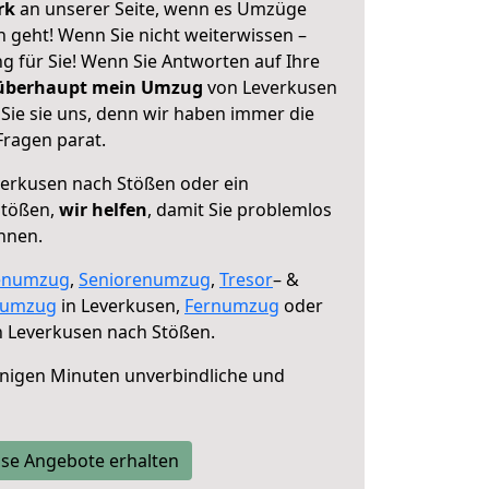
erk
an unserer Seite, wenn es Umzüge
 geht! Wenn Sie nicht weiterwissen –
ng für Sie! Wenn Sie Antworten auf Ihre
 überhaupt mein Umzug
von Leverkusen
Sie sie uns, denn wir haben immer die
Fragen parat.
erkusen nach Stößen oder ein
Stößen,
wir helfen
, damit Sie problemlos
nnen.
enumzug
,
Seniorenumzug
,
Tresor
– &
numzug
in Leverkusen,
Fernumzug
oder
 Leverkusen nach Stößen.
nigen Minuten unverbindliche und
se Angebote erhalten