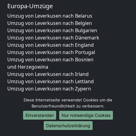
Europa-Umzüge
Umzug von Leverkusen nach Belarus
Umzug von Leverkusen nach Belgien
Umzug von Leverkusen nach Bulgarien
Umzug von Leverkusen nach Dänemark
Umzug von Leverkusen nach England
Umzug von Leverkusen nach Portugal
Umzug von Leverkusen nach Bosnien
und Herzegowina
Umzug von Leverkusen nach Irland
Umzug von Leverkusen nach Lettland
Umzug von Leverkusen nach Zypern
Umzug von Leverkusen nach Kroatien
Diese Internetseite verwendet Cookies um die
Umzug von Leverkusen nach Estland
Benutzerfreundlichkeit zu verbessern.
Umzug von Leverkusen nach Finnland
Einverstanden
Nur notwendige Cookies
Umzug von Leverkusen nach Frankreich
Umzug von Leverkusen nach Griechenland
Datenschutzerklärung
Umzug von Leverkusen nach Italien