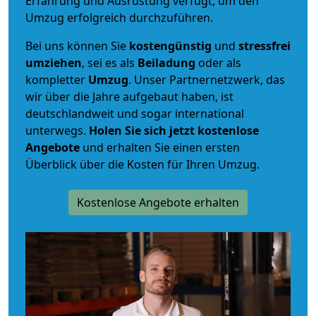
Erfahrung und Ausrüstung verfügt, um den
Umzug erfolgreich durchzuführen.
Bei uns können Sie
kostengünstig
und
stressfrei
umziehen
, sei es als
Beiladung
oder als
kompletter
Umzug
. Unser Partnernetzwerk, das
wir über die Jahre aufgebaut haben, ist
deutschlandweit und sogar international
unterwegs.
Holen Sie sich jetzt kostenlose
Angebote
und erhalten Sie einen ersten
Überblick über die Kosten für Ihren Umzug.
Kostenlose Angebote erhalten