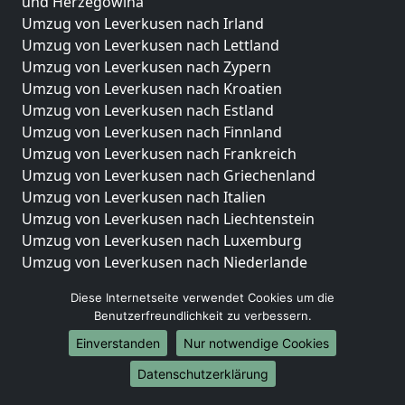
und Herzegowina
Umzug von Leverkusen nach Irland
Umzug von Leverkusen nach Lettland
Umzug von Leverkusen nach Zypern
Umzug von Leverkusen nach Kroatien
Umzug von Leverkusen nach Estland
Umzug von Leverkusen nach Finnland
Umzug von Leverkusen nach Frankreich
Umzug von Leverkusen nach Griechenland
Umzug von Leverkusen nach Italien
Umzug von Leverkusen nach Liechtenstein
Umzug von Leverkusen nach Luxemburg
Umzug von Leverkusen nach Niederlande
Umzug von Leverkusen nach Norwegen
Diese Internetseite verwendet Cookies um die
Umzüge-Deutschlandweit
Benutzerfreundlichkeit zu verbessern.
Einverstanden
Nur notwendige Cookies
Umzug von Leverkusen nach Berlin
Umzug von Leverkusen nach Hamburg
Datenschutzerklärung
Umzug von Leverkusen nach München