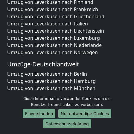
Umzug von Leverkusen nach Finnland
Umzug von Leverkusen nach Frankreich
Umzug von Leverkusen nach Griechenland
Umzug von Leverkusen nach Italien
Umzug von Leverkusen nach Liechtenstein
Umzug von Leverkusen nach Luxemburg
Umzug von Leverkusen nach Niederlande
Umzug von Leverkusen nach Norwegen
Umzüge-Deutschlandweit
Umzug von Leverkusen nach Berlin
Umzug von Leverkusen nach Hamburg
Umzug von Leverkusen nach München
Umzug von Leverkusen nach Köln
Diese Internetseite verwendet Cookies um die
Umzug von Leverkusen nach Frankfurt am Main
Benutzerfreundlichkeit zu verbessern.
Umzug von Leverkusen nach Stuttgart
Einverstanden
Nur notwendige Cookies
Umzug von Leverkusen nach Düsseldorf
Umzug von Leverkusen nach Leipzig
Datenschutzerklärung
Umzug von Leverkusen nach Dortmund