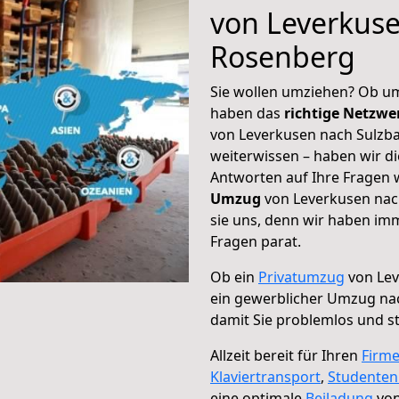
von Leverkuse
Rosenberg
Sie wollen umziehen? Ob um
haben das
richtige Netzw
von Leverkusen nach Sulzba
weiterwissen – haben wir di
Antworten auf Ihre Fragen 
Umzug
von Leverkusen nac
sie uns, denn wir haben im
Fragen parat.
Ob ein
Privatumzug
von Lev
ein gewerblicher Umzug na
damit Sie problemlos und s
Allzeit bereit für Ihren
Firm
Klaviertransport
,
Studente
eine optimale
Beiladung
von