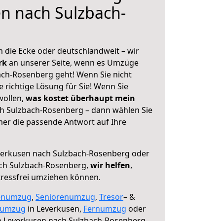
n nach Sulzbach-
 die Ecke oder deutschlandweit – wir
erk
an unserer Seite, wenn es Umzüge
ch-Rosenberg geht! Wenn Sie nicht
e richtige Lösung für Sie! Wenn Sie
wollen,
was kostet überhaupt mein
h Sulzbach-Rosenberg – dann wählen Sie
mer die passende Antwort auf Ihre
erkusen nach Sulzbach-Rosenberg oder
ch Sulzbach-Rosenberg,
wir helfen
,
tressfrei umziehen können.
enumzug
,
Seniorenumzug
,
Tresor
– &
numzug
in Leverkusen,
Fernumzug
oder
 Leverkusen nach Sulzbach-Rosenberg.