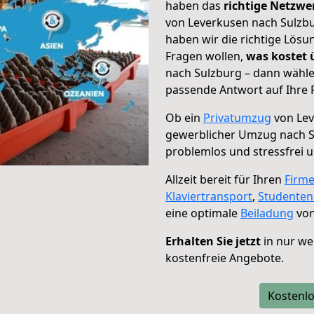
haben das
richtige Netzw
von Leverkusen nach Sulzbu
haben wir die richtige Lösu
Fragen wollen,
was kostet
nach Sulzburg – dann wähle
passende Antwort auf Ihre 
Ob ein
Privatumzug
von Lev
gewerblicher Umzug nach 
problemlos und stressfrei 
Allzeit bereit für Ihren
Firm
Klaviertransport
,
Studente
eine optimale
Beiladung
von
Erhalten Sie jetzt
in nur we
kostenfreie Angebote.
Kostenlo