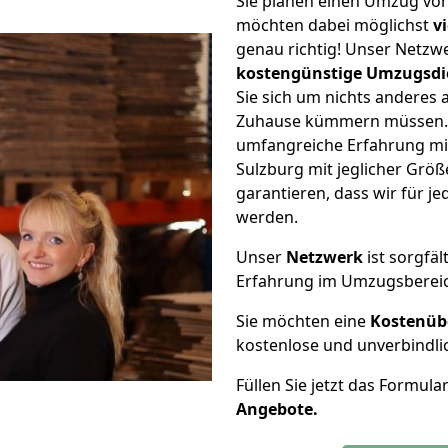
Sie planen einen Umzug vo
möchten dabei möglichst
v
genau richtig! Unser Netzw
kostengünstige Umzugsdi
Sie sich um nichts anderes 
Zuhause kümmern müssen. W
umfangreiche Erfahrung m
Sulzburg mit jeglicher Gr
garantieren, dass wir für j
werden.
Unser
Netzwerk
ist sorgfäl
Erfahrung im Umzugsberei
Sie möchten eine
Kostenüb
kostenlose und unverbindli
Füllen Sie jetzt das Formula
Angebote.