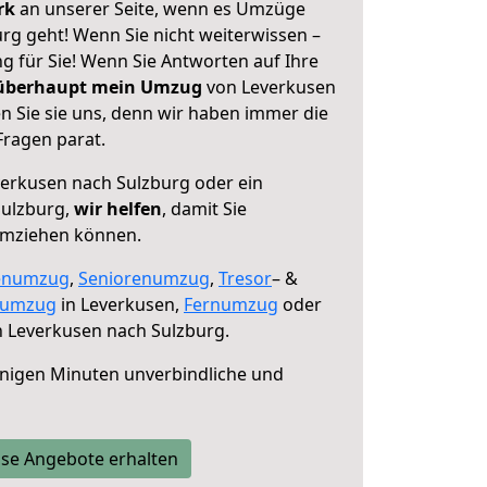
erk
an unserer Seite, wenn es Umzüge
rg geht! Wenn Sie nicht weiterwissen –
ng für Sie! Wenn Sie Antworten auf Ihre
 überhaupt mein Umzug
von Leverkusen
n Sie sie uns, denn wir haben immer die
Fragen parat.
erkusen nach Sulzburg oder ein
Sulzburg,
wir helfen
, damit Sie
umziehen können.
enumzug
,
Seniorenumzug
,
Tresor
– &
numzug
in Leverkusen,
Fernumzug
oder
 Leverkusen nach Sulzburg.
nigen Minuten unverbindliche und
se Angebote erhalten