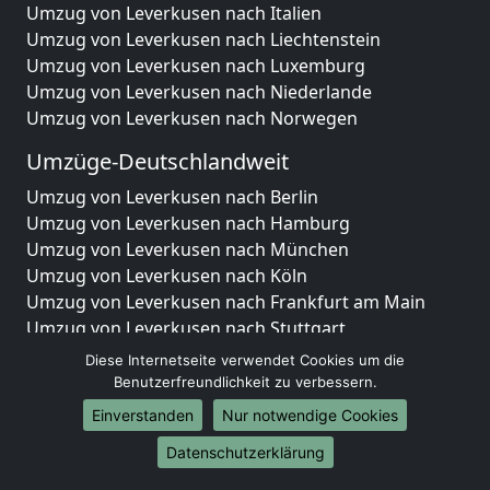
Umzug von Leverkusen nach Italien
Umzug von Leverkusen nach Liechtenstein
Umzug von Leverkusen nach Luxemburg
Umzug von Leverkusen nach Niederlande
Umzug von Leverkusen nach Norwegen
Umzüge-Deutschlandweit
Umzug von Leverkusen nach Berlin
Umzug von Leverkusen nach Hamburg
Umzug von Leverkusen nach München
Umzug von Leverkusen nach Köln
Umzug von Leverkusen nach Frankfurt am Main
Umzug von Leverkusen nach Stuttgart
Umzug von Leverkusen nach Düsseldorf
Diese Internetseite verwendet Cookies um die
Umzug von Leverkusen nach Leipzig
Benutzerfreundlichkeit zu verbessern.
Umzug von Leverkusen nach Dortmund
Einverstanden
Nur notwendige Cookies
Umzug von Leverkusen nach Essen
Datenschutzerklärung
Umzug von Leverkusen nach Bremen
Umzug von Leverkusen nach Dresden