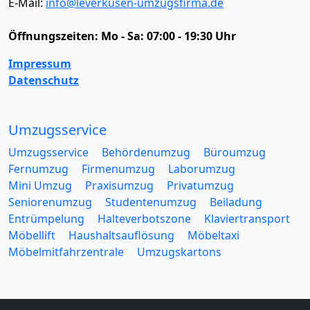
E-Mail:
info@leverkusen-umzugsfirma.de
Öffnungszeiten:
Mo - Sa: 07:00 - 19:30 Uhr
Impressum
Datenschutz
Umzugsservice
Umzugsservice
Behördenumzug
Büroumzug
Fernumzug
Firmenumzug
Laborumzug
Mini Umzug
Praxisumzug
Privatumzug
Seniorenumzug
Studentenumzug
Beiladung
Entrümpelung
Halteverbotszone
Klaviertransport
Möbellift
Haushaltsauflösung
Möbeltaxi
Möbelmitfahrzentrale
Umzugskartons