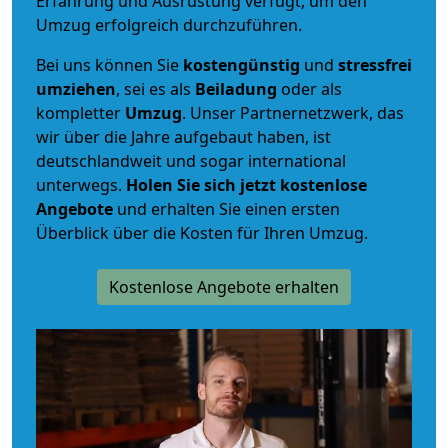
Erfahrung und Ausrüstung verfügt, um den
Umzug erfolgreich durchzuführen.
Bei uns können Sie
kostengünstig
und
stressfrei
umziehen
, sei es als
Beiladung
oder als
kompletter
Umzug
. Unser Partnernetzwerk, das
wir über die Jahre aufgebaut haben, ist
deutschlandweit und sogar international
unterwegs.
Holen Sie sich jetzt kostenlose
Angebote
und erhalten Sie einen ersten
Überblick über die Kosten für Ihren Umzug.
Kostenlose Angebote erhalten