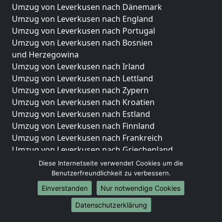
Umzug von Leverkusen nach Dänemark
Umzug von Leverkusen nach England
Umzug von Leverkusen nach Portugal
Umzug von Leverkusen nach Bosnien
und Herzegowina
Umzug von Leverkusen nach Irland
Umzug von Leverkusen nach Lettland
Umzug von Leverkusen nach Zypern
Umzug von Leverkusen nach Kroatien
Umzug von Leverkusen nach Estland
Umzug von Leverkusen nach Finnland
Umzug von Leverkusen nach Frankreich
Umzug von Leverkusen nach Griechenland
Umzug von Leverkusen nach Italien
Diese Internetseite verwendet Cookies um die
Umzug von Leverkusen nach Liechtenstein
Benutzerfreundlichkeit zu verbessern.
Umzug von Leverkusen nach Luxemburg
Einverstanden
Nur notwendige Cookies
Umzug von Leverkusen nach Niederlande
Datenschutzerklärung
Umzug von Leverkusen nach Norwegen