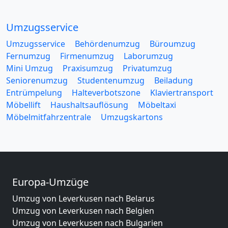
Umzugsservice
Umzugsservice
Behördenumzug
Büroumzug
Fernumzug
Firmenumzug
Laborumzug
Mini Umzug
Praxisumzug
Privatumzug
Seniorenumzug
Studentenumzug
Beiladung
Entrümpelung
Halteverbotszone
Klaviertransport
Möbellift
Haushaltsauflösung
Möbeltaxi
Möbelmitfahrzentrale
Umzugskartons
Europa-Umzüge
Umzug von Leverkusen nach Belarus
Umzug von Leverkusen nach Belgien
Umzug von Leverkusen nach Bulgarien