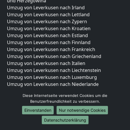
und Herzegowina
Umzug von Leverkusen nach Irland
Umzug von Leverkusen nach Lettland
Umzug von Leverkusen nach Zypern
Umzug von Leverkusen nach Kroatien
Umzug von Leverkusen nach Estland
Umzug von Leverkusen nach Finnland
Umzug von Leverkusen nach Frankreich
Umzug von Leverkusen nach Griechenland
Umzug von Leverkusen nach Italien
Umzug von Leverkusen nach Liechtenstein
Umzug von Leverkusen nach Luxemburg
Umzug von Leverkusen nach Niederlande
Umzug von Leverkusen nach Norwegen
Diese Internetseite verwendet Cookies um die
Umzüge-Deutschlandweit
Benutzerfreundlichkeit zu verbessern.
Einverstanden
Nur notwendige Cookies
Umzug von Leverkusen nach Berlin
Umzug von Leverkusen nach Hamburg
Datenschutzerklärung
Umzug von Leverkusen nach München