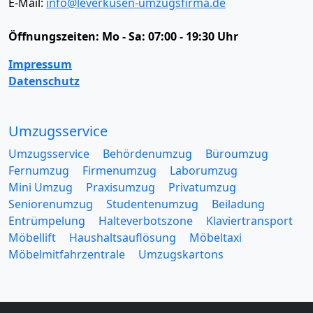
E-Mail:
info@leverkusen-umzugsfirma.de
Öffnungszeiten:
Mo - Sa: 07:00 - 19:30 Uhr
Impressum
Datenschutz
Umzugsservice
Umzugsservice
Behördenumzug
Büroumzug
Fernumzug
Firmenumzug
Laborumzug
Mini Umzug
Praxisumzug
Privatumzug
Seniorenumzug
Studentenumzug
Beiladung
Entrümpelung
Halteverbotszone
Klaviertransport
Möbellift
Haushaltsauflösung
Möbeltaxi
Möbelmitfahrzentrale
Umzugskartons