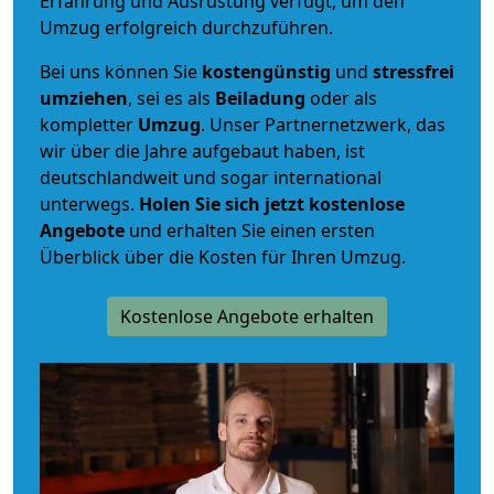
Erfahrung und Ausrüstung verfügt, um den
Umzug erfolgreich durchzuführen.
Bei uns können Sie
kostengünstig
und
stressfrei
umziehen
, sei es als
Beiladung
oder als
kompletter
Umzug
. Unser Partnernetzwerk, das
wir über die Jahre aufgebaut haben, ist
deutschlandweit und sogar international
unterwegs.
Holen Sie sich jetzt kostenlose
Angebote
und erhalten Sie einen ersten
Überblick über die Kosten für Ihren Umzug.
Kostenlose Angebote erhalten