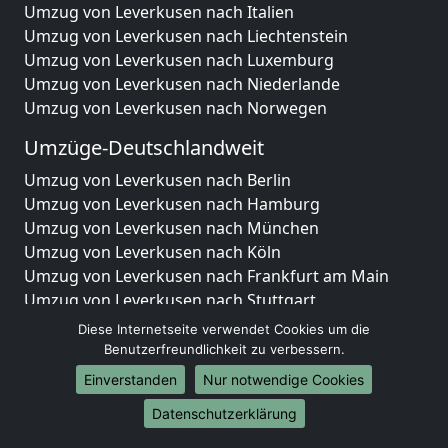
Umzug von Leverkusen nach Italien
Umzug von Leverkusen nach Liechtenstein
Umzug von Leverkusen nach Luxemburg
Umzug von Leverkusen nach Niederlande
Umzug von Leverkusen nach Norwegen
Umzüge-Deutschlandweit
Umzug von Leverkusen nach Berlin
Umzug von Leverkusen nach Hamburg
Umzug von Leverkusen nach München
Umzug von Leverkusen nach Köln
Umzug von Leverkusen nach Frankfurt am Main
Umzug von Leverkusen nach Stuttgart
Umzug von Leverkusen nach Düsseldorf
Diese Internetseite verwendet Cookies um die
Umzug von Leverkusen nach Leipzig
Benutzerfreundlichkeit zu verbessern.
Umzug von Leverkusen nach Dortmund
Einverstanden
Nur notwendige Cookies
Umzug von Leverkusen nach Essen
Datenschutzerklärung
Umzug von Leverkusen nach Bremen
Umzug von Leverkusen nach Dresden