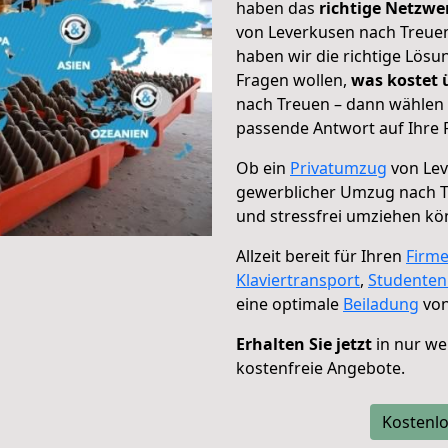
haben das
richtige Netzw
von Leverkusen nach Treuen
haben wir die richtige Lösu
Fragen wollen,
was kostet
nach Treuen – dann wählen 
passende Antwort auf Ihre 
Ob ein
Privatumzug
von Lev
gewerblicher Umzug nach 
und stressfrei umziehen kö
Allzeit bereit für Ihren
Firm
Klaviertransport
,
Studente
eine optimale
Beiladung
von
Erhalten Sie jetzt
in nur we
kostenfreie Angebote.
Kostenlo