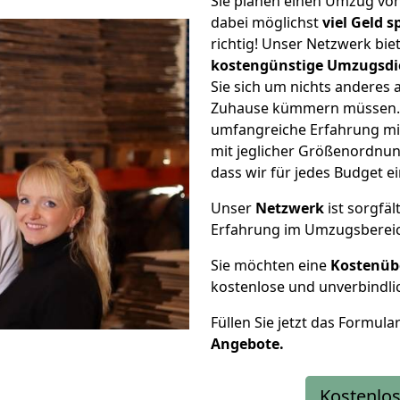
Sie planen einen Umzug vo
dabei möglichst
viel Geld 
richtig! Unser Netzwerk bi
kostengünstige Umzugsdi
Sie sich um nichts anderes 
Zuhause kümmern müssen. W
umfangreiche Erfahrung mi
mit jeglicher Größenordnun
dass wir für jedes Budget 
Unser
Netzwerk
ist sorgfäl
Erfahrung im Umzugsberei
Sie möchten eine
Kostenüb
kostenlose und unverbindli
Füllen Sie jetzt das Formula
Angebote.
Kostenlos