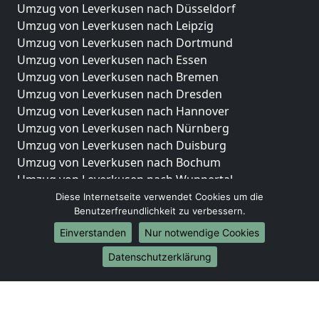
Umzug von Leverkusen nach Düsseldorf
Umzug von Leverkusen nach Leipzig
Umzug von Leverkusen nach Dortmund
Umzug von Leverkusen nach Essen
Umzug von Leverkusen nach Bremen
Umzug von Leverkusen nach Dresden
Umzug von Leverkusen nach Hannover
Umzug von Leverkusen nach Nürnberg
Umzug von Leverkusen nach Duisburg
Umzug von Leverkusen nach Bochum
Umzug von Leverkusen nach Wuppertal
Umzug von Leverkusen nach Bielefeld
Diese Internetseite verwendet Cookies um die
Benutzerfreundlichkeit zu verbessern.
Umzug von Leverkusen nach Bonn
Umzug von Leverkusen nach Münster
Einverstanden
Nur notwendige Cookies
Internationale-Umzüge
Datenschutzerklärung
Umzug von Leverkusen nach Brasilien
Umzug von Leverkusen nach Brunei Darussalam
Umzug von Leverkusen nach Burkina Faso