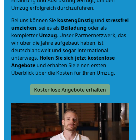
Erfahrung und Ausrüstung verfügt, um den
Umzug erfolgreich durchzuführen.
Bei uns können Sie
kostengünstig
und
stressfrei
umziehen
, sei es als
Beiladung
oder als
kompletter
Umzug
. Unser Partnernetzwerk, das
wir über die Jahre aufgebaut haben, ist
deutschlandweit und sogar international
unterwegs.
Holen Sie sich jetzt kostenlose
Angebote
und erhalten Sie einen ersten
Überblick über die Kosten für Ihren Umzug.
Kostenlose Angebote erhalten