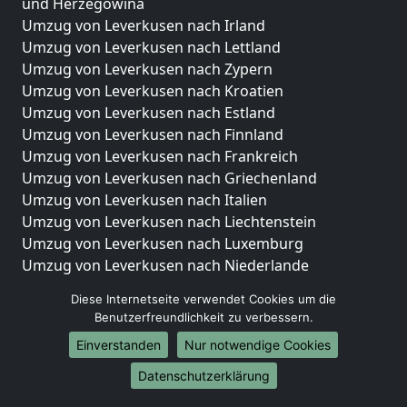
und Herzegowina
Umzug von Leverkusen nach Irland
Umzug von Leverkusen nach Lettland
Umzug von Leverkusen nach Zypern
Umzug von Leverkusen nach Kroatien
Umzug von Leverkusen nach Estland
Umzug von Leverkusen nach Finnland
Umzug von Leverkusen nach Frankreich
Umzug von Leverkusen nach Griechenland
Umzug von Leverkusen nach Italien
Umzug von Leverkusen nach Liechtenstein
Umzug von Leverkusen nach Luxemburg
Umzug von Leverkusen nach Niederlande
Umzug von Leverkusen nach Norwegen
Diese Internetseite verwendet Cookies um die
Benutzerfreundlichkeit zu verbessern.
Umzüge-Deutschlandweit
Einverstanden
Nur notwendige Cookies
Umzug von Leverkusen nach Berlin
Umzug von Leverkusen nach Hamburg
Datenschutzerklärung
Umzug von Leverkusen nach München