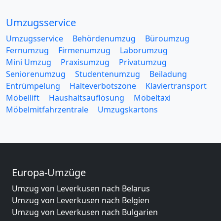
Umzugsservice
Umzugsservice
Behördenumzug
Büroumzug
Fernumzug
Firmenumzug
Laborumzug
Mini Umzug
Praxisumzug
Privatumzug
Seniorenumzug
Studentenumzug
Beiladung
Entrümpelung
Halteverbotszone
Klaviertransport
Möbellift
Haushaltsauflösung
Möbeltaxi
Möbelmitfahrzentrale
Umzugskartons
Europa-Umzüge
Umzug von Leverkusen nach Belarus
Umzug von Leverkusen nach Belgien
Umzug von Leverkusen nach Bulgarien