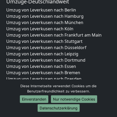
Umzüge-Deutschlandweit
Umzug von Leverkusen nach Berlin
Umzug von Leverkusen nach Hamburg
Umzug von Leverkusen nach München
Umzug von Leverkusen nach Köln
Umzug von Leverkusen nach Frankfurt am Main
Umzug von Leverkusen nach Stuttgart
Umzug von Leverkusen nach Düsseldorf
Umzug von Leverkusen nach Leipzig
Umzug von Leverkusen nach Dortmund
Umzug von Leverkusen nach Essen
Umzug von Leverkusen nach Bremen
Umzug von Leverkusen nach Dresden
Umzug von Leverkusen nach Hannover
Diese Internetseite verwendet Cookies um die
Umzug von Leverkusen nach Nürnberg
Benutzerfreundlichkeit zu verbessern.
Umzug von Leverkusen nach Duisburg
Einverstanden
Nur notwendige Cookies
Umzug von Leverkusen nach Bochum
Datenschutzerklärung
Umzug von Leverkusen nach Wuppertal
Umzug von Leverkusen nach Bielefeld