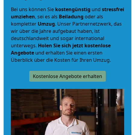
Bei uns können Sie
kostengünstig
und
stressfrei
umziehen
, sei es als
Beiladung
oder als
kompletter
Umzug
. Unser Partnernetzwerk, das
wir über die Jahre aufgebaut haben, ist
deutschlandweit und sogar international
unterwegs.
Holen Sie sich jetzt kostenlose
Angebote
und erhalten Sie einen ersten
Überblick über die Kosten für Ihren Umzug.
Kostenlose Angebote erhalten