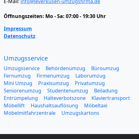
E-Mail:
info@leverkusen-umzugsfirma.de
Öffnungszeiten:
Mo - Sa: 07:00 - 19:30 Uhr
Impressum
Datenschutz
Umzugsservice
Umzugsservice
Behördenumzug
Büroumzug
Fernumzug
Firmenumzug
Laborumzug
Mini Umzug
Praxisumzug
Privatumzug
Seniorenumzug
Studentenumzug
Beiladung
Entrümpelung
Halteverbotszone
Klaviertransport
Möbellift
Haushaltsauflösung
Möbeltaxi
Möbelmitfahrzentrale
Umzugskartons