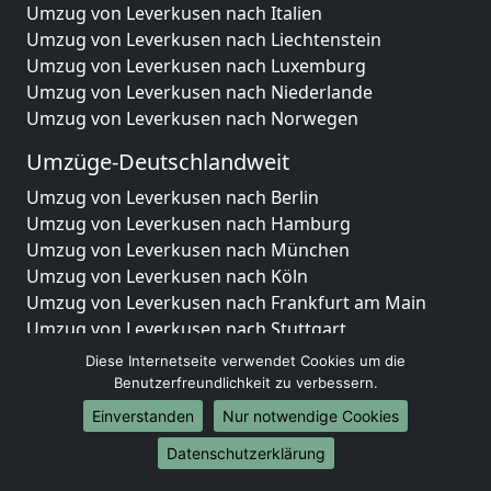
Umzug von Leverkusen nach Italien
Umzug von Leverkusen nach Liechtenstein
Umzug von Leverkusen nach Luxemburg
Umzug von Leverkusen nach Niederlande
Umzug von Leverkusen nach Norwegen
Umzüge-Deutschlandweit
Umzug von Leverkusen nach Berlin
Umzug von Leverkusen nach Hamburg
Umzug von Leverkusen nach München
Umzug von Leverkusen nach Köln
Umzug von Leverkusen nach Frankfurt am Main
Umzug von Leverkusen nach Stuttgart
Umzug von Leverkusen nach Düsseldorf
Diese Internetseite verwendet Cookies um die
Umzug von Leverkusen nach Leipzig
Benutzerfreundlichkeit zu verbessern.
Umzug von Leverkusen nach Dortmund
Einverstanden
Nur notwendige Cookies
Umzug von Leverkusen nach Essen
Datenschutzerklärung
Umzug von Leverkusen nach Bremen
Umzug von Leverkusen nach Dresden