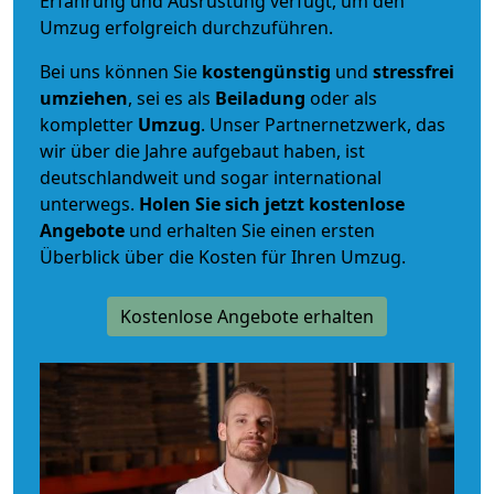
Erfahrung und Ausrüstung verfügt, um den
Umzug erfolgreich durchzuführen.
Bei uns können Sie
kostengünstig
und
stressfrei
umziehen
, sei es als
Beiladung
oder als
kompletter
Umzug
. Unser Partnernetzwerk, das
wir über die Jahre aufgebaut haben, ist
deutschlandweit und sogar international
unterwegs.
Holen Sie sich jetzt kostenlose
Angebote
und erhalten Sie einen ersten
Überblick über die Kosten für Ihren Umzug.
Kostenlose Angebote erhalten