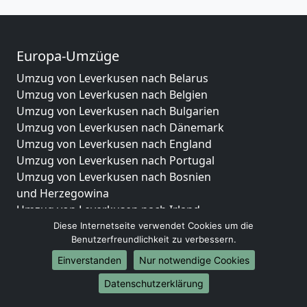
Europa-Umzüge
Umzug von Leverkusen nach Belarus
Umzug von Leverkusen nach Belgien
Umzug von Leverkusen nach Bulgarien
Umzug von Leverkusen nach Dänemark
Umzug von Leverkusen nach England
Umzug von Leverkusen nach Portugal
Umzug von Leverkusen nach Bosnien
und Herzegowina
Umzug von Leverkusen nach Irland
Umzug von Leverkusen nach Lettland
Diese Internetseite verwendet Cookies um die
Benutzerfreundlichkeit zu verbessern.
Umzug von Leverkusen nach Zypern
Umzug von Leverkusen nach Kroatien
Einverstanden
Nur notwendige Cookies
Umzug von Leverkusen nach Estland
Datenschutzerklärung
Umzug von Leverkusen nach Finnland