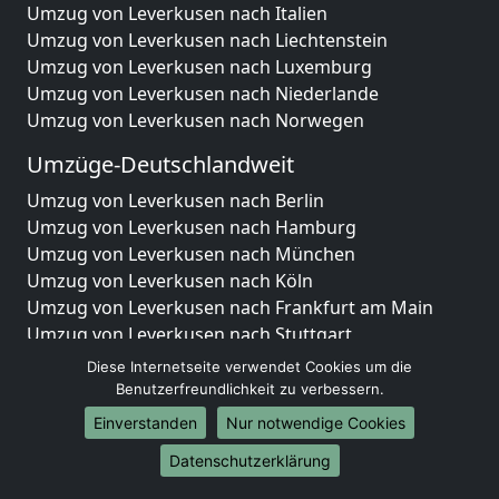
Umzug von Leverkusen nach Italien
Umzug von Leverkusen nach Liechtenstein
Umzug von Leverkusen nach Luxemburg
Umzug von Leverkusen nach Niederlande
Umzug von Leverkusen nach Norwegen
Umzüge-Deutschlandweit
Umzug von Leverkusen nach Berlin
Umzug von Leverkusen nach Hamburg
Umzug von Leverkusen nach München
Umzug von Leverkusen nach Köln
Umzug von Leverkusen nach Frankfurt am Main
Umzug von Leverkusen nach Stuttgart
Umzug von Leverkusen nach Düsseldorf
Diese Internetseite verwendet Cookies um die
Umzug von Leverkusen nach Leipzig
Benutzerfreundlichkeit zu verbessern.
Umzug von Leverkusen nach Dortmund
Einverstanden
Nur notwendige Cookies
Umzug von Leverkusen nach Essen
Datenschutzerklärung
Umzug von Leverkusen nach Bremen
Umzug von Leverkusen nach Dresden