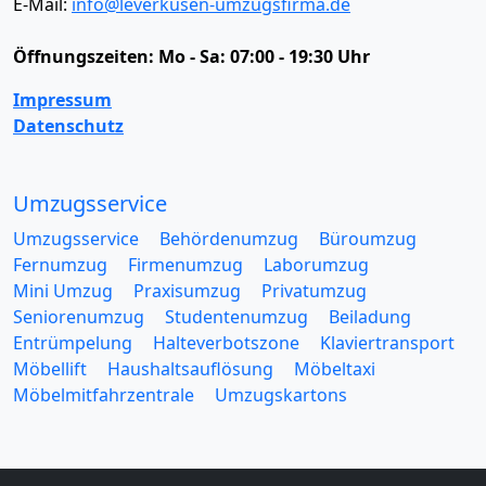
E-Mail:
info@leverkusen-umzugsfirma.de
Öffnungszeiten:
Mo - Sa: 07:00 - 19:30 Uhr
Impressum
Datenschutz
Umzugsservice
Umzugsservice
Behördenumzug
Büroumzug
Fernumzug
Firmenumzug
Laborumzug
Mini Umzug
Praxisumzug
Privatumzug
Seniorenumzug
Studentenumzug
Beiladung
Entrümpelung
Halteverbotszone
Klaviertransport
Möbellift
Haushaltsauflösung
Möbeltaxi
Möbelmitfahrzentrale
Umzugskartons