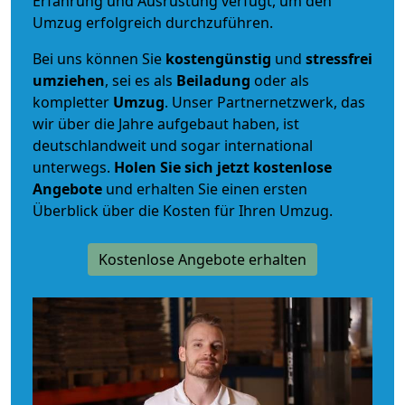
Erfahrung und Ausrüstung verfügt, um den
Umzug erfolgreich durchzuführen.
Bei uns können Sie
kostengünstig
und
stressfrei
umziehen
, sei es als
Beiladung
oder als
kompletter
Umzug
. Unser Partnernetzwerk, das
wir über die Jahre aufgebaut haben, ist
deutschlandweit und sogar international
unterwegs.
Holen Sie sich jetzt kostenlose
Angebote
und erhalten Sie einen ersten
Überblick über die Kosten für Ihren Umzug.
Kostenlose Angebote erhalten