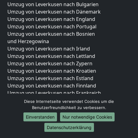
Umzug von Leverkusen nach Bulgarien
Umzug von Leverkusen nach Dänemark
Umzug von Leverkusen nach England
Umzug von Leverkusen nach Portugal
Umzug von Leverkusen nach Bosnien
und Herzegowina
Umzug von Leverkusen nach Irland
Umzug von Leverkusen nach Lettland
Umzug von Leverkusen nach Zypern
Umzug von Leverkusen nach Kroatien
Umzug von Leverkusen nach Estland
Umzug von Leverkusen nach Finnland
Umzug von Leverkusen nach Frankreich
Umzug von Leverkusen nach Griechenland
Diese Internetseite verwendet Cookies um die
Umzug von Leverkusen nach Italien
Benutzerfreundlichkeit zu verbessern.
Umzug von Leverkusen nach Liechtenstein
Einverstanden
Nur notwendige Cookies
Umzug von Leverkusen nach Luxemburg
Datenschutzerklärung
Umzug von Leverkusen nach Niederlande
Umzug von Leverkusen nach Norwegen