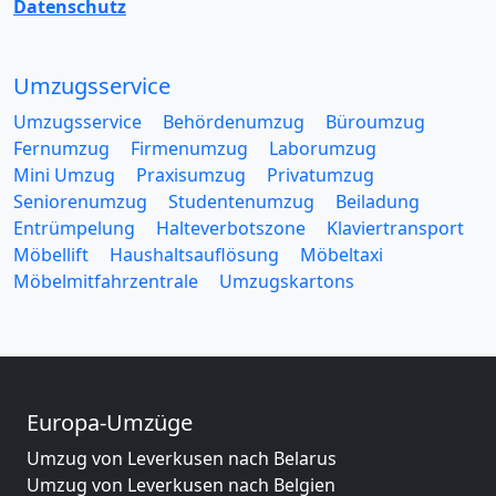
Datenschutz
Umzugsservice
Umzugsservice
Behördenumzug
Büroumzug
Fernumzug
Firmenumzug
Laborumzug
Mini Umzug
Praxisumzug
Privatumzug
Seniorenumzug
Studentenumzug
Beiladung
Entrümpelung
Halteverbotszone
Klaviertransport
Möbellift
Haushaltsauflösung
Möbeltaxi
Möbelmitfahrzentrale
Umzugskartons
Europa-Umzüge
Umzug von Leverkusen nach Belarus
Umzug von Leverkusen nach Belgien