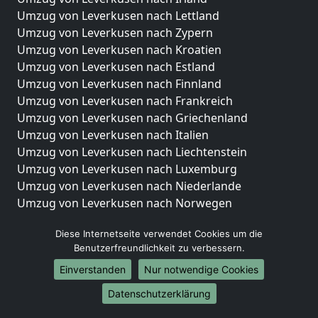
Umzug von Leverkusen nach Lettland
Umzug von Leverkusen nach Zypern
Umzug von Leverkusen nach Kroatien
Umzug von Leverkusen nach Estland
Umzug von Leverkusen nach Finnland
Umzug von Leverkusen nach Frankreich
Umzug von Leverkusen nach Griechenland
Umzug von Leverkusen nach Italien
Umzug von Leverkusen nach Liechtenstein
Umzug von Leverkusen nach Luxemburg
Umzug von Leverkusen nach Niederlande
Umzug von Leverkusen nach Norwegen
Umzüge-Deutschlandweit
Diese Internetseite verwendet Cookies um die
Benutzerfreundlichkeit zu verbessern.
Umzug von Leverkusen nach Berlin
Umzug von Leverkusen nach Hamburg
Einverstanden
Nur notwendige Cookies
Umzug von Leverkusen nach München
Datenschutzerklärung
Umzug von Leverkusen nach Köln