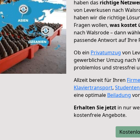
haben das
richtige Netzw
von Leverkusen nach Walsro
haben wir die richtige Lösu
Fragen wollen,
was kostet
nach Walsrode – dann wähle
passende Antwort auf Ihre 
Ob ein
Privatumzug
von Lev
gewerblicher Umzug nach 
problemlos und stressfrei 
Allzeit bereit für Ihren
Firm
Klaviertransport
,
Studente
eine optimale
Beiladung
von
Erhalten Sie jetzt
in nur we
kostenfreie Angebote.
Kostenlo