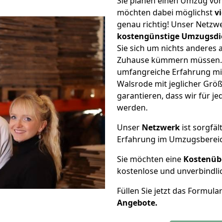
Sie planen einen Umzug vo
möchten dabei möglichst
v
genau richtig! Unser Netzw
kostengünstige Umzugsdi
Sie sich um nichts anderes 
Zuhause kümmern müssen. W
umfangreiche Erfahrung m
Walsrode mit jeglicher Gr
garantieren, dass wir für j
werden.
Unser
Netzwerk
ist sorgfäl
Erfahrung im Umzugsberei
Sie möchten eine
Kostenüb
kostenlose und unverbindli
Füllen Sie jetzt das Formula
Angebote.