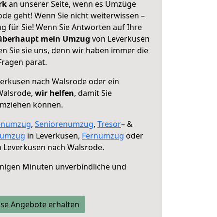
erk
an unserer Seite, wenn es Umzüge
de geht! Wenn Sie nicht weiterwissen –
ng für Sie! Wenn Sie Antworten auf Ihre
 überhaupt mein Umzug
von Leverkusen
n Sie sie uns, denn wir haben immer die
Fragen parat.
erkusen nach Walsrode oder ein
Walsrode,
wir helfen
, damit Sie
umziehen können.
enumzug
,
Seniorenumzug
,
Tresor
– &
numzug
in Leverkusen,
Fernumzug
oder
 Leverkusen nach Walsrode.
nigen Minuten unverbindliche und
se Angebote erhalten