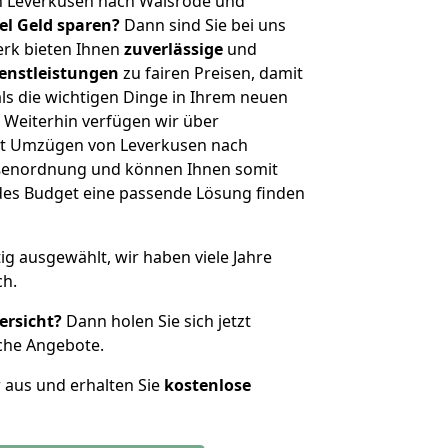
n Leverkusen nach Walsrode und
iel Geld sparen?
Dann sind Sie bei uns
erk bieten Ihnen
zuverlässige
und
enstleistungen
zu fairen Preisen, damit
als die wichtigen Dinge in Ihrem neuen
eiterhin verfügen wir über
it Umzügen von Leverkusen nach
ößenordnung und können Ihnen somit
edes Budget eine passende Lösung finden
tig ausgewählt, wir haben viele Jahre
ch.
ersicht?
Dann holen Sie sich jetzt
che Angebote.
r aus und erhalten Sie
kostenlose