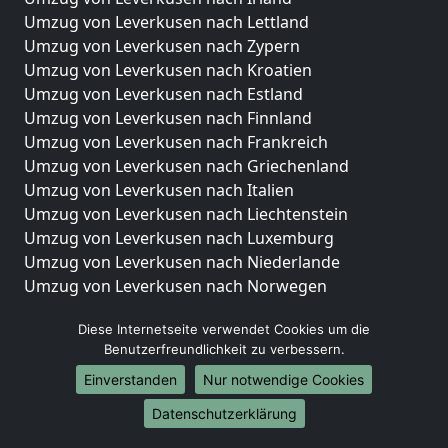
Umzug von Leverkusen nach Lettland
Umzug von Leverkusen nach Zypern
Umzug von Leverkusen nach Kroatien
Umzug von Leverkusen nach Estland
Umzug von Leverkusen nach Finnland
Umzug von Leverkusen nach Frankreich
Umzug von Leverkusen nach Griechenland
Umzug von Leverkusen nach Italien
Umzug von Leverkusen nach Liechtenstein
Umzug von Leverkusen nach Luxemburg
Umzug von Leverkusen nach Niederlande
Umzug von Leverkusen nach Norwegen
Umzüge-Deutschlandweit
Diese Internetseite verwendet Cookies um die
Benutzerfreundlichkeit zu verbessern.
Umzug von Leverkusen nach Berlin
Umzug von Leverkusen nach Hamburg
Einverstanden
Nur notwendige Cookies
Umzug von Leverkusen nach München
Datenschutzerklärung
Umzug von Leverkusen nach Köln