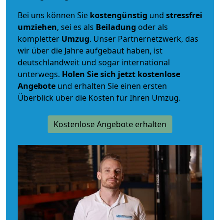
Bei uns können Sie
kostengünstig
und
stressfrei
umziehen
, sei es als
Beiladung
oder als
kompletter
Umzug
. Unser Partnernetzwerk, das
wir über die Jahre aufgebaut haben, ist
deutschlandweit und sogar international
unterwegs.
Holen Sie sich jetzt kostenlose
Angebote
und erhalten Sie einen ersten
Überblick über die Kosten für Ihren Umzug.
Kostenlose Angebote erhalten