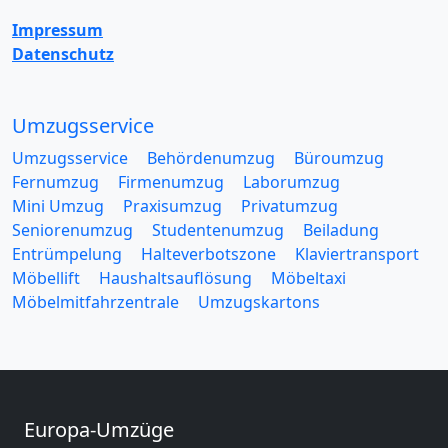
Impressum
Datenschutz
Umzugsservice
Umzugsservice
Behördenumzug
Büroumzug
Fernumzug
Firmenumzug
Laborumzug
Mini Umzug
Praxisumzug
Privatumzug
Seniorenumzug
Studentenumzug
Beiladung
Entrümpelung
Halteverbotszone
Klaviertransport
Möbellift
Haushaltsauflösung
Möbeltaxi
Möbelmitfahrzentrale
Umzugskartons
Europa-Umzüge