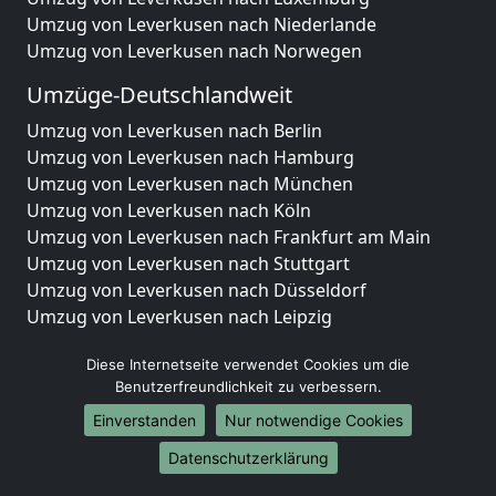
Umzug von Leverkusen nach Niederlande
Umzug von Leverkusen nach Norwegen
Umzüge-Deutschlandweit
Umzug von Leverkusen nach Berlin
Umzug von Leverkusen nach Hamburg
Umzug von Leverkusen nach München
Umzug von Leverkusen nach Köln
Umzug von Leverkusen nach Frankfurt am Main
Umzug von Leverkusen nach Stuttgart
Umzug von Leverkusen nach Düsseldorf
Umzug von Leverkusen nach Leipzig
Umzug von Leverkusen nach Dortmund
Diese Internetseite verwendet Cookies um die
Umzug von Leverkusen nach Essen
Benutzerfreundlichkeit zu verbessern.
Umzug von Leverkusen nach Bremen
Umzug von Leverkusen nach Dresden
Einverstanden
Nur notwendige Cookies
Umzug von Leverkusen nach Hannover
Datenschutzerklärung
Umzug von Leverkusen nach Nürnberg