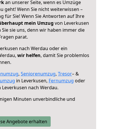
erk
an unserer Seite, wenn es Umzüge
 geht! Wenn Sie nicht weiterwissen –
ng für Sie! Wenn Sie Antworten auf Ihre
 überhaupt mein Umzug
von Leverkusen
Sie sie uns, denn wir haben immer die
Fragen parat.
erkusen nach Werdau oder ein
Werdau,
wir helfen
, damit Sie problemlos
nnen.
enumzug
,
Seniorenumzug
,
Tresor
– &
numzug
in Leverkusen,
Fernumzug
oder
 Leverkusen nach Werdau.
nigen Minuten unverbindliche und
se Angebote erhalten