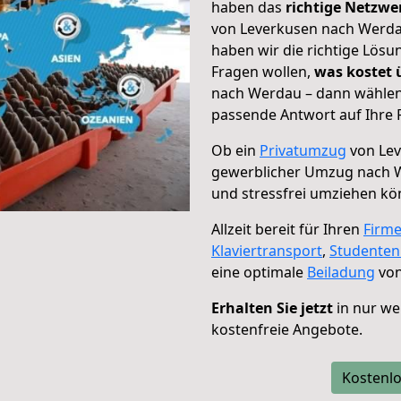
haben das
richtige Netzw
von Leverkusen nach Werdau
haben wir die richtige Lösu
Fragen wollen,
was kostet
nach Werdau – dann wählen 
passende Antwort auf Ihre 
Ob ein
Privatumzug
von Lev
gewerblicher Umzug nach 
und stressfrei umziehen kö
Allzeit bereit für Ihren
Firm
Klaviertransport
,
Studente
eine optimale
Beiladung
von
Erhalten Sie jetzt
in nur we
kostenfreie Angebote.
Kostenlo