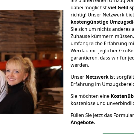
Sie planen einen Umzug vo
dabei möglichst
viel Geld 
richtig! Unser Netzwerk bi
kostengünstige Umzugsdi
Sie sich um nichts anderes 
Zuhause kümmern müssen. W
umfangreiche Erfahrung m
Werdau mit jeglicher Größ
garantieren, dass wir für j
werden.
Unser
Netzwerk
ist sorgfäl
Erfahrung im Umzugsberei
Sie möchten eine
Kostenüb
kostenlose und unverbindli
Füllen Sie jetzt das Formula
Angebote.