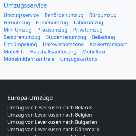
Umzugsservice
Umzugsservice
Behördenumzug
Büroumzug
Fernumzug
Firmenumzug
Laborumzug
Mini Umzug
Praxisumzug
Privatumzug
Seniorenumzug
Studentenumzug
Beiladung
Entrümpelung
Halteverbotszone
Klaviertransport
Möbellift
Haushaltsauflösung
Möbeltaxi
Möbelmitfahrzentrale
Umzugskartons
Europa-Umzüge
Umzug von Leverkusen nach Belarus
Umzug von Leverkusen nach Belgien
Umzug von Leverkusen nach Bulgarien
Umzug von Leverkusen nach Dänemark