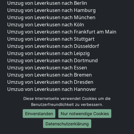
Umzug von Leverkusen nach Berlin
Umzug von Leverkusen nach Hamburg
Umzug von Leverkusen nach München
Umzug von Leverkusen nach Köln
Umzug von Leverkusen nach Frankfurt am Main
Umzug von Leverkusen nach Stuttgart
Umzug von Leverkusen nach Düsseldorf
Umzug von Leverkusen nach Leipzig
Umzug von Leverkusen nach Dortmund
Umzug von Leverkusen nach Essen
Umzug von Leverkusen nach Bremen
Umzug von Leverkusen nach Dresden
Umzug von Leverkusen nach Hannover
Umzug von Leverkusen nach Nürnberg
Diese Internetseite verwendet Cookies um die
Umzug von Leverkusen nach Duisburg
Benutzerfreundlichkeit zu verbessern.
Umzug von Leverkusen nach Bochum
Einverstanden
Nur notwendige Cookies
Umzug von Leverkusen nach Wuppertal
Datenschutzerklärung
Umzug von Leverkusen nach Bielefeld
Umzug von Leverkusen nach Bonn