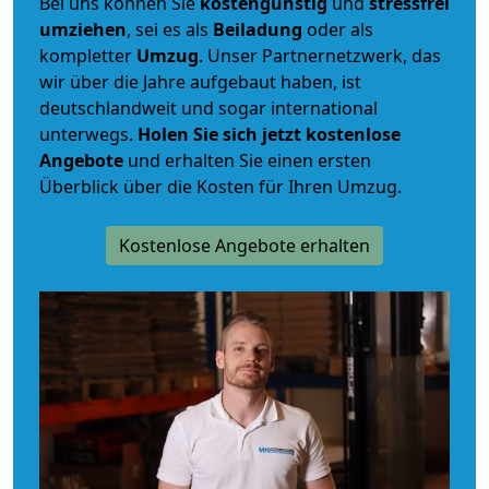
Bei uns können Sie
kostengünstig
und
stressfrei
umziehen
, sei es als
Beiladung
oder als
kompletter
Umzug
. Unser Partnernetzwerk, das
wir über die Jahre aufgebaut haben, ist
deutschlandweit und sogar international
unterwegs.
Holen Sie sich jetzt kostenlose
Angebote
und erhalten Sie einen ersten
Überblick über die Kosten für Ihren Umzug.
Kostenlose Angebote erhalten