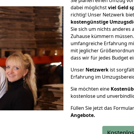
Sie planen einen Umzug vo
dabei möglichst
viel Geld 
richtig! Unser Netzwerk bi
kostengünstige Umzugsdi
Sie sich um nichts anderes 
Zuhause kümmern müssen. W
umfangreiche Erfahrung m
mit jeglicher Größenordnun
dass wir für jedes Budget 
Unser
Netzwerk
ist sorgfäl
Erfahrung im Umzugsberei
Sie möchten eine
Kostenüb
kostenlose und unverbindli
Füllen Sie jetzt das Formula
Angebote.
Kostenlos