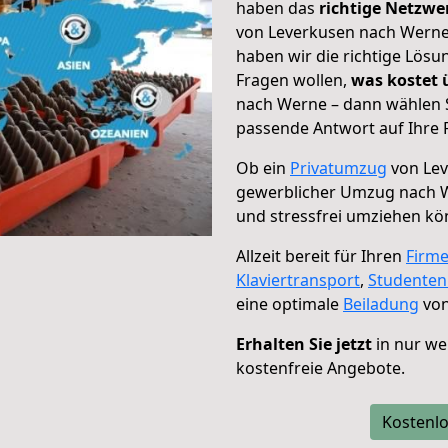
haben das
richtige Netzw
von Leverkusen nach Werne 
haben wir die richtige Lösu
Fragen wollen,
was kostet
nach Werne – dann wählen S
passende Antwort auf Ihre 
Ob ein
Privatumzug
von Lev
gewerblicher Umzug nach 
und stressfrei umziehen kö
Allzeit bereit für Ihren
Firm
Klaviertransport
,
Studente
eine optimale
Beiladung
von
Erhalten Sie jetzt
in nur we
kostenfreie Angebote.
Kostenlo