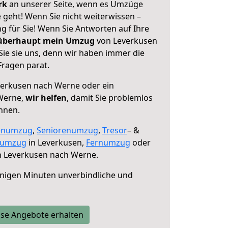
erk
an unserer Seite, wenn es Umzüge
geht! Wenn Sie nicht weiterwissen –
ng für Sie! Wenn Sie Antworten auf Ihre
 überhaupt mein Umzug
von Leverkusen
ie sie uns, denn wir haben immer die
Fragen parat.
erkusen nach Werne oder ein
Werne,
wir helfen
, damit Sie problemlos
nnen.
enumzug
,
Seniorenumzug
,
Tresor
– &
numzug
in Leverkusen,
Fernumzug
oder
 Leverkusen nach Werne.
nigen Minuten unverbindliche und
se Angebote erhalten