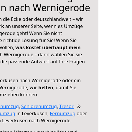
en nach Wernigerode
 die Ecke oder deutschlandweit – wir
erk
an unserer Seite, wenn es Umzüge
erode geht! Wenn Sie nicht
e richtige Lösung für Sie! Wenn Sie
wollen,
was kostet überhaupt mein
h Wernigerode – dann wählen Sie sie
die passende Antwort auf Ihre Fragen
erkusen nach Wernigerode oder ein
Wernigerode,
wir helfen
, damit Sie
umziehen können.
enumzug
,
Seniorenumzug
,
Tresor
– &
numzug
in Leverkusen,
Fernumzug
oder
 Leverkusen nach Wernigerode.