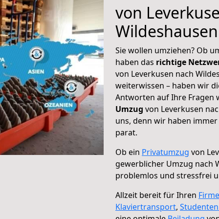
von Leverkus
Wildeshausen
Sie wollen umziehen? Ob um
haben das
richtige Netzw
von Leverkusen nach Wildes
weiterwissen – haben wir di
Antworten auf Ihre Fragen 
Umzug
von Leverkusen nach
uns, denn wir haben immer 
parat.
Ob ein
Privatumzug
von Lev
gewerblicher Umzug nach 
problemlos und stressfrei 
Allzeit bereit für Ihren
Firm
Klaviertransport
,
Studente
eine optimale
Beiladung
von