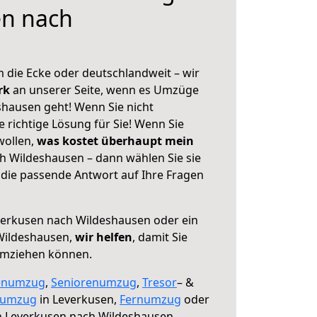
en nach
 die Ecke oder deutschlandweit – wir
erk
an unserer Seite, wenn es Umzüge
hausen geht! Wenn Sie nicht
e richtige Lösung für Sie! Wenn Sie
wollen,
was kostet überhaupt mein
 Wildeshausen – dann wählen Sie sie
die passende Antwort auf Ihre Fragen
erkusen nach Wildeshausen oder ein
Wildeshausen,
wir helfen
, damit Sie
umziehen können.
enumzug
,
Seniorenumzug
,
Tresor
– &
numzug
in Leverkusen,
Fernumzug
oder
 Leverkusen nach Wildeshausen.