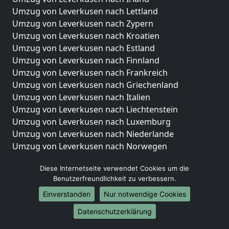
Umzug von Leverkusen nach Lettland
Umzug von Leverkusen nach Zypern
Umzug von Leverkusen nach Kroatien
Umzug von Leverkusen nach Estland
Umzug von Leverkusen nach Finnland
Umzug von Leverkusen nach Frankreich
Umzug von Leverkusen nach Griechenland
Umzug von Leverkusen nach Italien
Umzug von Leverkusen nach Liechtenstein
Umzug von Leverkusen nach Luxemburg
Umzug von Leverkusen nach Niederlande
Umzug von Leverkusen nach Norwegen
Umzüge-Deutschlandweit
Diese Internetseite verwendet Cookies um die
Benutzerfreundlichkeit zu verbessern.
Umzug von Leverkusen nach Berlin
Umzug von Leverkusen nach Hamburg
Einverstanden
Nur notwendige Cookies
Umzug von Leverkusen nach München
Datenschutzerklärung
Umzug von Leverkusen nach Köln