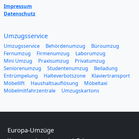
Impressum
Datenschutz
Umzugsservice
Umzugsservice
Behördenumzug
Büroumzug
Fernumzug
Firmenumzug
Laborumzug
Mini Umzug
Praxisumzug
Privatumzug
Seniorenumzug
Studentenumzug
Beiladung
Entrümpelung
Halteverbotszone
Klaviertransport
Möbellift
Haushaltsauflösung
Möbeltaxi
Möbelmitfahrzentrale
Umzugskartons
Europa-Umzüge