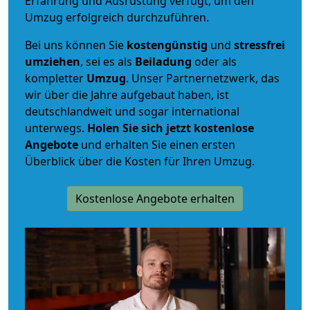
Erfahrung und Ausrüstung verfügt, um den
Umzug erfolgreich durchzuführen.
Bei uns können Sie
kostengünstig
und
stressfrei
umziehen
, sei es als
Beiladung
oder als
kompletter
Umzug
. Unser Partnernetzwerk, das
wir über die Jahre aufgebaut haben, ist
deutschlandweit und sogar international
unterwegs.
Holen Sie sich jetzt kostenlose
Angebote
und erhalten Sie einen ersten
Überblick über die Kosten für Ihren Umzug.
Kostenlose Angebote erhalten