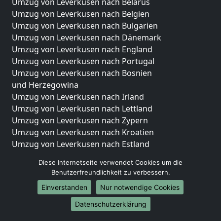
Umzug von Leverkusen nach Belarus
Umzug von Leverkusen nach Belgien
Umzug von Leverkusen nach Bulgarien
Umzug von Leverkusen nach Dänemark
Umzug von Leverkusen nach England
Umzug von Leverkusen nach Portugal
Umzug von Leverkusen nach Bosnien
und Herzegowina
Umzug von Leverkusen nach Irland
Umzug von Leverkusen nach Lettland
Umzug von Leverkusen nach Zypern
Umzug von Leverkusen nach Kroatien
Umzug von Leverkusen nach Estland
Umzug von Leverkusen nach Finnland
Diese Internetseite verwendet Cookies um die
Umzug von Leverkusen nach Frankreich
Benutzerfreundlichkeit zu verbessern.
Umzug von Leverkusen nach Griechenland
Einverstanden
Nur notwendige Cookies
Umzug von Leverkusen nach Italien
Umzug von Leverkusen nach Liechtenstein
Datenschutzerklärung
Umzug von Leverkusen nach Luxemburg