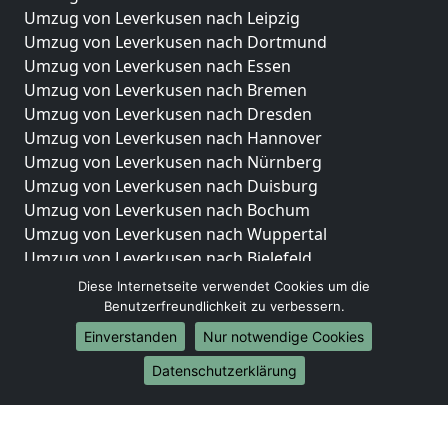
Umzug von Leverkusen nach Leipzig
Umzug von Leverkusen nach Dortmund
Umzug von Leverkusen nach Essen
Umzug von Leverkusen nach Bremen
Umzug von Leverkusen nach Dresden
Umzug von Leverkusen nach Hannover
Umzug von Leverkusen nach Nürnberg
Umzug von Leverkusen nach Duisburg
Umzug von Leverkusen nach Bochum
Umzug von Leverkusen nach Wuppertal
Umzug von Leverkusen nach Bielefeld
Umzug von Leverkusen nach Bonn
Diese Internetseite verwendet Cookies um die
Umzug von Leverkusen nach Münster
Benutzerfreundlichkeit zu verbessern.
Einverstanden
Nur notwendige Cookies
Internationale-Umzüge
Datenschutzerklärung
Umzug von Leverkusen nach Brasilien
Umzug von Leverkusen nach Brunei Darussalam
Umzug von Leverkusen nach Burkina Faso