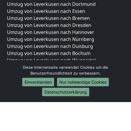
Umzug von Leverkusen nach Dortmund
Umzug von Leverkusen nach Essen
Umzug von Leverkusen nach Bremen
Umzug von Leverkusen nach Dresden
Umzug von Leverkusen nach Hannover
Umzug von Leverkusen nach Nürnberg
Umzug von Leverkusen nach Duisburg
Umzug von Leverkusen nach Bochum
Umzug von Leverkusen nach Wuppertal
Umzug von Leverkusen nach Bielefeld
Diese Internetseite verwendet Cookies um die
Benutzerfreundlichkeit zu verbessern.
Umzug von Leverkusen nach Bonn
Umzug von Leverkusen nach Münster
Einverstanden
Nur notwendige Cookies
Internationale-Umzüge
Datenschutzerklärung
Umzug von Leverkusen nach Brasilien
Umzug von Leverkusen nach Brunei Darussalam
Umzug von Leverkusen nach Burkina Faso
Umzug von Leverkusen nach Burundi
Umzug von Leverkusen nach Chile