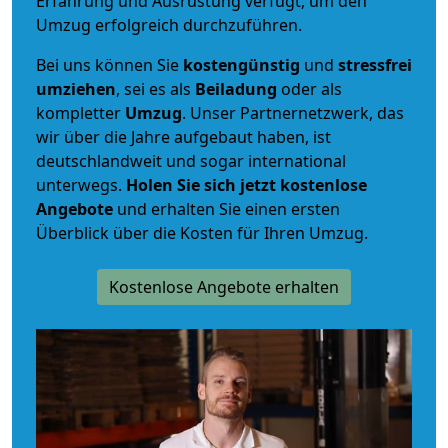
Erfahrung und Ausrüstung verfügt, um den
Umzug erfolgreich durchzuführen.
Bei uns können Sie
kostengünstig
und
stressfrei
umziehen
, sei es als
Beiladung
oder als
kompletter
Umzug
. Unser Partnernetzwerk, das
wir über die Jahre aufgebaut haben, ist
deutschlandweit und sogar international
unterwegs.
Holen Sie sich jetzt kostenlose
Angebote
und erhalten Sie einen ersten
Überblick über die Kosten für Ihren Umzug.
Kostenlose Angebote erhalten