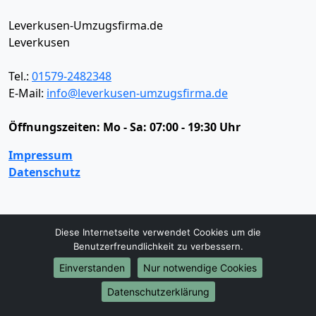
Leverkusen-Umzugsfirma.de
Leverkusen
Tel.:
01579-2482348
E-Mail:
info@leverkusen-umzugsfirma.de
Öffnungszeiten:
Mo - Sa: 07:00 - 19:30 Uhr
Impressum
Datenschutz
Umzugsservice
Diese Internetseite verwendet Cookies um die
Umzugsservice
Behördenumzug
Büroumzug
Benutzerfreundlichkeit zu verbessern.
Fernumzug
Firmenumzug
Laborumzug
Einverstanden
Nur notwendige Cookies
Mini Umzug
Praxisumzug
Privatumzug
Datenschutzerklärung
Seniorenumzug
Studentenumzug
Beiladung
Entrümpelung
Halteverbotszone
Klaviertransport