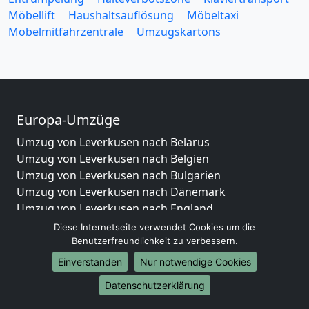
Möbellift
Haushaltsauflösung
Möbeltaxi
Möbelmitfahrzentrale
Umzugskartons
Europa-Umzüge
Umzug von Leverkusen nach Belarus
Umzug von Leverkusen nach Belgien
Umzug von Leverkusen nach Bulgarien
Umzug von Leverkusen nach Dänemark
Umzug von Leverkusen nach England
Umzug von Leverkusen nach Portugal
Diese Internetseite verwendet Cookies um die
Umzug von Leverkusen nach Bosnien
Benutzerfreundlichkeit zu verbessern.
und Herzegowina
Einverstanden
Nur notwendige Cookies
Umzug von Leverkusen nach Irland
Datenschutzerklärung
Umzug von Leverkusen nach Lettland
Umzug von Leverkusen nach Zypern