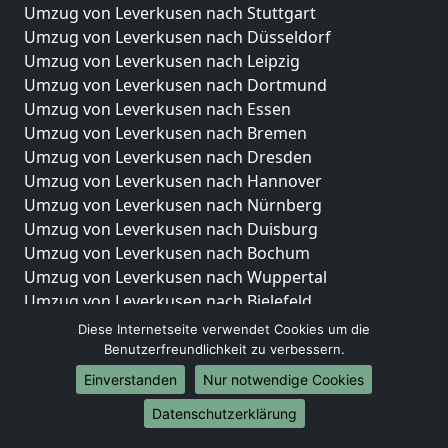
Umzug von Leverkusen nach Stuttgart
Umzug von Leverkusen nach Düsseldorf
Umzug von Leverkusen nach Leipzig
Umzug von Leverkusen nach Dortmund
Umzug von Leverkusen nach Essen
Umzug von Leverkusen nach Bremen
Umzug von Leverkusen nach Dresden
Umzug von Leverkusen nach Hannover
Umzug von Leverkusen nach Nürnberg
Umzug von Leverkusen nach Duisburg
Umzug von Leverkusen nach Bochum
Umzug von Leverkusen nach Wuppertal
Umzug von Leverkusen nach Bielefeld
Umzug von Leverkusen nach Bonn
Diese Internetseite verwendet Cookies um die
Umzug von Leverkusen nach Münster
Benutzerfreundlichkeit zu verbessern.
Einverstanden
Nur notwendige Cookies
Internationale-Umzüge
Datenschutzerklärung
Umzug von Leverkusen nach Brasilien
Umzug von Leverkusen nach Brunei Darussalam