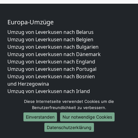
Europa-Umzüge
Umzug von Leverkusen nach Belarus
Umzug von Leverkusen nach Belgien
Umzug von Leverkusen nach Bulgarien
Umzug von Leverkusen nach Dänemark
Umzug von Leverkusen nach England
Umzug von Leverkusen nach Portugal
Umzug von Leverkusen nach Bosnien
und Herzegowina
Umzug von Leverkusen nach Irland
Umzug von Leverkusen nach Lettland
Diese Internetseite verwendet Cookies um die
Umzug von Leverkusen nach Zypern
Benutzerfreundlichkeit zu verbessern.
Umzug von Leverkusen nach Kroatien
Einverstanden
Nur notwendige Cookies
Umzug von Leverkusen nach Estland
Datenschutzerklärung
Umzug von Leverkusen nach Finnland
Umzug von Leverkusen nach Frankreich