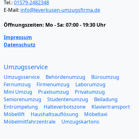
Tel.:
01579-2482348
E-Mail:
info@leverkusen-umzugsfirma.de
Öffnungszeiten:
Mo - Sa: 07:00 - 19:30 Uhr
Impressum
Datenschutz
Umzugsservice
Umzugsservice
Behördenumzug
Büroumzug
Fernumzug
Firmenumzug
Laborumzug
Mini Umzug
Praxisumzug
Privatumzug
Seniorenumzug
Studentenumzug
Beiladung
Entrümpelung
Halteverbotszone
Klaviertransport
Möbellift
Haushaltsauflösung
Möbeltaxi
Möbelmitfahrzentrale
Umzugskartons