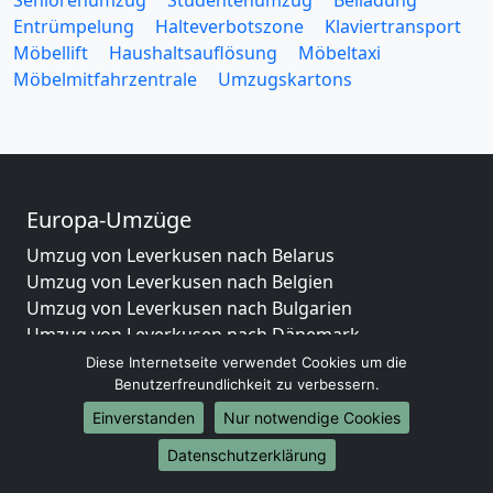
Seniorenumzug
Studentenumzug
Beiladung
Entrümpelung
Halteverbotszone
Klaviertransport
Möbellift
Haushaltsauflösung
Möbeltaxi
Möbelmitfahrzentrale
Umzugskartons
Europa-Umzüge
Umzug von Leverkusen nach Belarus
Umzug von Leverkusen nach Belgien
Umzug von Leverkusen nach Bulgarien
Umzug von Leverkusen nach Dänemark
Umzug von Leverkusen nach England
Diese Internetseite verwendet Cookies um die
Benutzerfreundlichkeit zu verbessern.
Umzug von Leverkusen nach Portugal
Umzug von Leverkusen nach Bosnien
Einverstanden
Nur notwendige Cookies
und Herzegowina
Datenschutzerklärung
Umzug von Leverkusen nach Irland