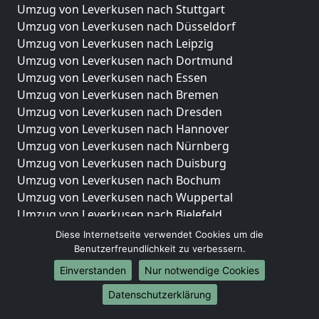
Umzug von Leverkusen nach Stuttgart
Umzug von Leverkusen nach Düsseldorf
Umzug von Leverkusen nach Leipzig
Umzug von Leverkusen nach Dortmund
Umzug von Leverkusen nach Essen
Umzug von Leverkusen nach Bremen
Umzug von Leverkusen nach Dresden
Umzug von Leverkusen nach Hannover
Umzug von Leverkusen nach Nürnberg
Umzug von Leverkusen nach Duisburg
Umzug von Leverkusen nach Bochum
Umzug von Leverkusen nach Wuppertal
Umzug von Leverkusen nach Bielefeld
Umzug von Leverkusen nach Bonn
Diese Internetseite verwendet Cookies um die
Umzug von Leverkusen nach Münster
Benutzerfreundlichkeit zu verbessern.
Einverstanden
Nur notwendige Cookies
Internationale-Umzüge
Datenschutzerklärung
Umzug von Leverkusen nach Brasilien
Umzug von Leverkusen nach Brunei Darussalam