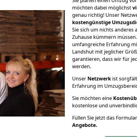
Sie planen einen Umzug vo
möchten dabei möglichst
v
genau richtig! Unser Netzw
kostengünstige Umzugsdi
Sie sich um nichts anderes 
Zuhause kümmern müssen. W
umfangreiche Erfahrung m
Landshut mit jeglicher Gr
garantieren, dass wir für j
werden.
Unser
Netzwerk
ist sorgfäl
Erfahrung im Umzugsberei
Sie möchten eine
Kostenüb
kostenlose und unverbindli
Füllen Sie jetzt das Formula
Angebote.