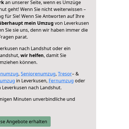
erk
an unserer Seite, wenn es Umzüge
ut geht! Wenn Sie nicht weiterwissen –
ng für Sie! Wenn Sie Antworten auf Ihre
 überhaupt mein Umzug
von Leverkusen
n Sie sie uns, denn wir haben immer die
Fragen parat.
erkusen nach Landshut oder ein
Landshut,
wir helfen
, damit Sie
umziehen können.
enumzug
,
Seniorenumzug
,
Tresor
– &
numzug
in Leverkusen,
Fernumzug
oder
 Leverkusen nach Landshut.
nigen Minuten unverbindliche und
se Angebote erhalten