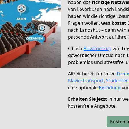
haben das
richtige Netzw
von Leverkusen nach Landsh
haben wir die richtige Lösu
Fragen wollen,
was kostet
nach Landshut – dann wähle
passende Antwort auf Ihre 
Ob ein
Privatumzug
von Lev
gewerblicher Umzug nach 
problemlos und stressfrei 
Allzeit bereit für Ihren
Firm
Klaviertransport
,
Studente
eine optimale
Beiladung
von
Erhalten Sie jetzt
in nur we
kostenfreie Angebote.
Kostenlo