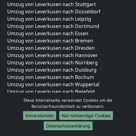
Umzug von Leverkusen nach Stuttgart
Umzug von Leverkusen nach Düsseldorf
Umzug von Leverkusen nach Leipzig
Umzug von Leverkusen nach Dortmund
Umzug von Leverkusen nach Essen
Umzug von Leverkusen nach Bremen
Umzug von Leverkusen nach Dresden
Umzug von Leverkusen nach Hannover
Umzug von Leverkusen nach Nürnberg
Umzug von Leverkusen nach Duisburg
Umzug von Leverkusen nach Bochum
Umzug von Leverkusen nach Wuppertal
Umzug von Leverkusen nach Bielefeld
Umzug von Leverkusen nach Bonn
Diese Internetseite verwendet Cookies um die
Umzug von Leverkusen nach Münster
Benutzerfreundlichkeit zu verbessern.
Einverstanden
Nur notwendige Cookies
Internationale-Umzüge
Datenschutzerklärung
Umzug von Leverkusen nach Brasilien
Umzug von Leverkusen nach Brunei Darussalam