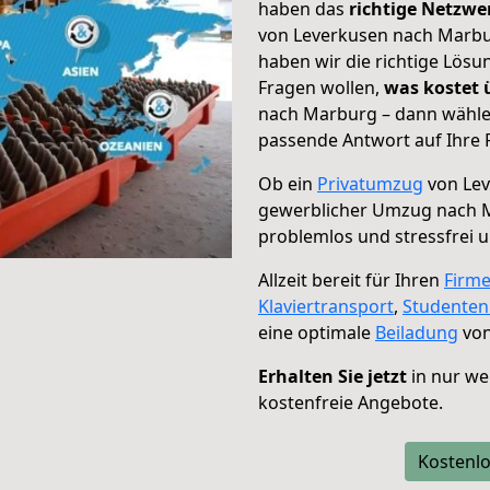
haben das
richtige Netzw
von Leverkusen nach Marbur
haben wir die richtige Lösu
Fragen wollen,
was kostet
nach Marburg – dann wählen
passende Antwort auf Ihre 
Ob ein
Privatumzug
von Lev
gewerblicher Umzug nach 
problemlos und stressfrei 
Allzeit bereit für Ihren
Firm
Klaviertransport
,
Studente
eine optimale
Beiladung
von
Erhalten Sie jetzt
in nur we
kostenfreie Angebote.
Kostenlo