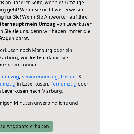
erk
an unserer Seite, wenn es Umzüge
g geht! Wenn Sie nicht weiterwissen –
ng für Sie! Wenn Sie Antworten auf Ihre
 überhaupt mein Umzug
von Leverkusen
 Sie sie uns, denn wir haben immer die
Fragen parat.
erkusen nach Marburg oder ein
Marburg,
wir helfen
, damit Sie
umziehen können.
enumzug
,
Seniorenumzug
,
Tresor
– &
numzug
in Leverkusen,
Fernumzug
oder
 Leverkusen nach Marburg.
nigen Minuten unverbindliche und
se Angebote erhalten