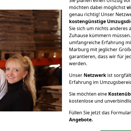
Sie planen einen Umzug vo
möchten dabei möglichst
v
genau richtig! Unser Netzw
kostengünstige Umzugsdi
Sie sich um nichts anderes 
Zuhause kümmern müssen. W
umfangreiche Erfahrung m
Marburg mit jeglicher Grö
garantieren, dass wir für j
werden.
Unser
Netzwerk
ist sorgfäl
Erfahrung im Umzugsberei
Sie möchten eine
Kostenüb
kostenlose und unverbindli
Füllen Sie jetzt das Formula
Angebote.