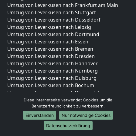
Umzug von Leverkusen nach Frankfurt am Main
Umzug von Leverkusen nach Stuttgart
Umzug von Leverkusen nach Düsseldorf
Umzug von Leverkusen nach Leipzig
Umzug von Leverkusen nach Dortmund
Umzug von Leverkusen nach Essen
Umzug von Leverkusen nach Bremen
Umzug von Leverkusen nach Dresden
Umzug von Leverkusen nach Hannover
Umzug von Leverkusen nach Nürnberg
Umzug von Leverkusen nach Duisburg
Umzug von Leverkusen nach Bochum
Umzug von Leverkusen nach Wuppertal
Umzug von Leverkusen nach Bielefeld
Diese Internetseite verwendet Cookies um die
Benutzerfreundlichkeit zu verbessern.
Umzug von Leverkusen nach Bonn
Umzug von Leverkusen nach Münster
Einverstanden
Nur notwendige Cookies
Internationale-Umzüge
Datenschutzerklärung