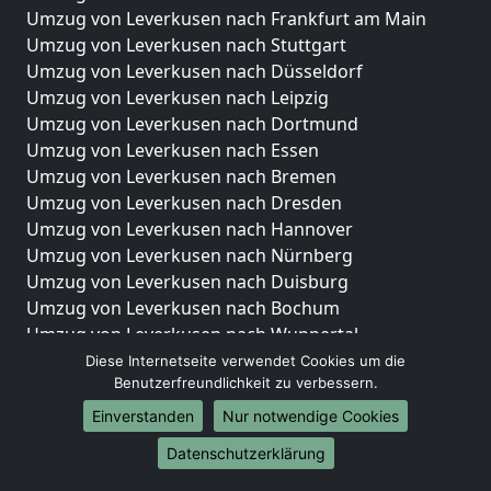
Umzug von Leverkusen nach Frankfurt am Main
Umzug von Leverkusen nach Stuttgart
Umzug von Leverkusen nach Düsseldorf
Umzug von Leverkusen nach Leipzig
Umzug von Leverkusen nach Dortmund
Umzug von Leverkusen nach Essen
Umzug von Leverkusen nach Bremen
Umzug von Leverkusen nach Dresden
Umzug von Leverkusen nach Hannover
Umzug von Leverkusen nach Nürnberg
Umzug von Leverkusen nach Duisburg
Umzug von Leverkusen nach Bochum
Umzug von Leverkusen nach Wuppertal
Umzug von Leverkusen nach Bielefeld
Diese Internetseite verwendet Cookies um die
Benutzerfreundlichkeit zu verbessern.
Umzug von Leverkusen nach Bonn
Umzug von Leverkusen nach Münster
Einverstanden
Nur notwendige Cookies
Internationale-Umzüge
Datenschutzerklärung