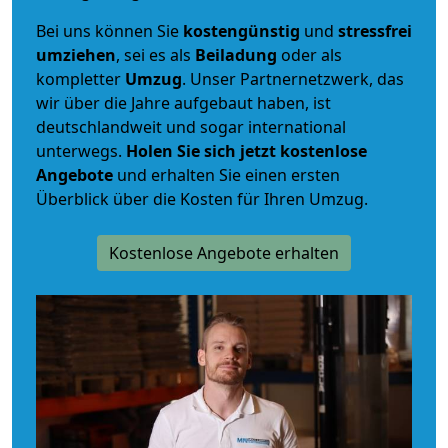
Bei uns können Sie
kostengünstig
und
stressfrei
umziehen
, sei es als
Beiladung
oder als
kompletter
Umzug
. Unser Partnernetzwerk, das
wir über die Jahre aufgebaut haben, ist
deutschlandweit und sogar international
unterwegs.
Holen Sie sich jetzt kostenlose
Angebote
und erhalten Sie einen ersten
Überblick über die Kosten für Ihren Umzug.
Kostenlose Angebote erhalten