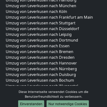
Umzug von Leverkusen nach Hamburg
Umzug von Leverkusen nach München
Umzug von Leverkusen nach Köln
Umzug von Leverkusen nach Frankfurt am Main
Umzug von Leverkusen nach Stuttgart
Umzug von Leverkusen nach Düsseldorf
Umzug von Leverkusen nach Leipzig
Umzug von Leverkusen nach Dortmund
Umzug von Leverkusen nach Essen
Umzug von Leverkusen nach Bremen
Umzug von Leverkusen nach Dresden
Umzug von Leverkusen nach Hannover
Umzug von Leverkusen nach Nürnberg
Umzug von Leverkusen nach Duisburg
Umzug von Leverkusen nach Bochum
Umzug von Leverkusen nach Wuppertal
Umzug von Leverkusen nach Bielefeld
Diese Internetseite verwendet Cookies um die
Benutzerfreundlichkeit zu verbessern.
Umzug von Leverkusen nach Bonn
Umzug von Leverkusen nach Münster
Einverstanden
Nur notwendige Cookies