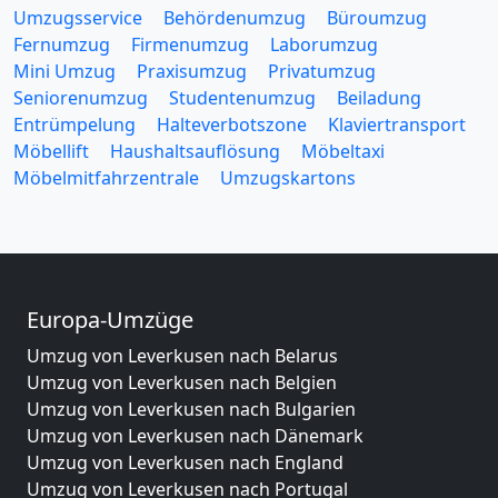
Umzugsservice
Behördenumzug
Büroumzug
Fernumzug
Firmenumzug
Laborumzug
Mini Umzug
Praxisumzug
Privatumzug
Seniorenumzug
Studentenumzug
Beiladung
Entrümpelung
Halteverbotszone
Klaviertransport
Möbellift
Haushaltsauflösung
Möbeltaxi
Möbelmitfahrzentrale
Umzugskartons
Europa-Umzüge
Umzug von Leverkusen nach Belarus
Umzug von Leverkusen nach Belgien
Umzug von Leverkusen nach Bulgarien
Umzug von Leverkusen nach Dänemark
Umzug von Leverkusen nach England
Umzug von Leverkusen nach Portugal