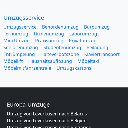
Umzugsservice
Umzugsservice
Behördenumzug
Büroumzug
Fernumzug
Firmenumzug
Laborumzug
Mini Umzug
Praxisumzug
Privatumzug
Seniorenumzug
Studentenumzug
Beiladung
Entrümpelung
Halteverbotszone
Klaviertransport
Möbellift
Haushaltsauflösung
Möbeltaxi
Möbelmitfahrzentrale
Umzugskartons
Europa-Umzüge
Umzug von Leverkusen nach Belarus
Umzug von Leverkusen nach Belgien
Umzug von Leverkusen nach Bulgarien