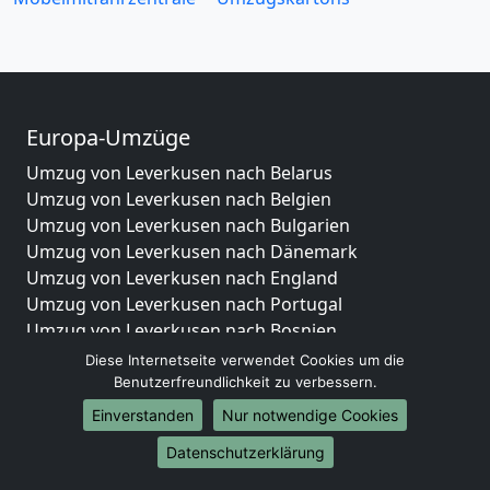
Europa-Umzüge
Umzug von Leverkusen nach Belarus
Umzug von Leverkusen nach Belgien
Umzug von Leverkusen nach Bulgarien
Umzug von Leverkusen nach Dänemark
Umzug von Leverkusen nach England
Umzug von Leverkusen nach Portugal
Umzug von Leverkusen nach Bosnien
und Herzegowina
Diese Internetseite verwendet Cookies um die
Umzug von Leverkusen nach Irland
Benutzerfreundlichkeit zu verbessern.
Umzug von Leverkusen nach Lettland
Einverstanden
Nur notwendige Cookies
Umzug von Leverkusen nach Zypern
Datenschutzerklärung
Umzug von Leverkusen nach Kroatien
Umzug von Leverkusen nach Estland