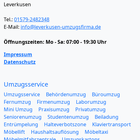
Leverkusen
Tel.:
01579-2482348
E-Mail:
info@leverkusen-umzugsfirma.de
Öffnungszeiten:
Mo - Sa: 07:00 - 19:30 Uhr
Impressum
Datenschutz
Umzugsservice
Umzugsservice
Behördenumzug
Büroumzug
Fernumzug
Firmenumzug
Laborumzug
Mini Umzug
Praxisumzug
Privatumzug
Seniorenumzug
Studentenumzug
Beiladung
Entrümpelung
Halteverbotszone
Klaviertransport
Möbellift
Haushaltsauflösung
Möbeltaxi
Möbelmitfahrzentrale
Umzugskartons