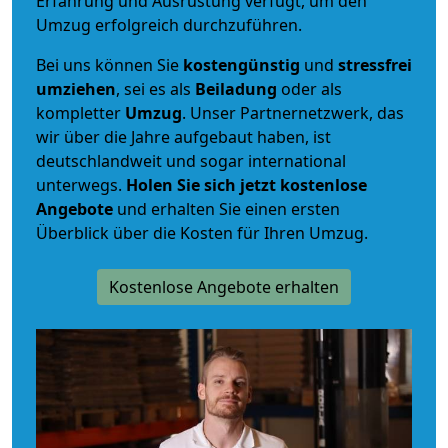
Erfahrung und Ausrüstung verfügt, um den
Umzug erfolgreich durchzuführen.
Bei uns können Sie
kostengünstig
und
stressfrei
umziehen
, sei es als
Beiladung
oder als
kompletter
Umzug
. Unser Partnernetzwerk, das
wir über die Jahre aufgebaut haben, ist
deutschlandweit und sogar international
unterwegs.
Holen Sie sich jetzt kostenlose
Angebote
und erhalten Sie einen ersten
Überblick über die Kosten für Ihren Umzug.
Kostenlose Angebote erhalten