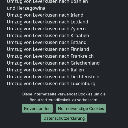
Umzug von Leverkusen nach Bosnien
und Herzegowina
Umzug von Leverkusen nach Irland
Umzug von Leverkusen nach Lettland
Umzug von Leverkusen nach Zypern
Umzug von Leverkusen nach Kroatien
Umzug von Leverkusen nach Estland
Umzug von Leverkusen nach Finnland
Umzug von Leverkusen nach Frankreich
Umzug von Leverkusen nach Griechenland
Umzug von Leverkusen nach Italien
Umzug von Leverkusen nach Liechtenstein
Umzug von Leverkusen nach Luxemburg
Umzug von Leverkusen nach Niederlande
Diese Internetseite verwendet Cookies um die
Umzug von Leverkusen nach Norwegen
Benutzerfreundlichkeit zu verbessern.
Umzüge-Deutschlandweit
Einverstanden
Nur notwendige Cookies
Umzug von Leverkusen nach Berlin
Datenschutzerklärung
Umzug von Leverkusen nach Hamburg