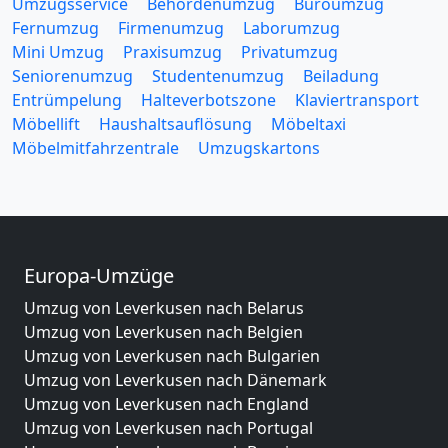
Umzugsservice
Behördenumzug
Büroumzug
Fernumzug
Firmenumzug
Laborumzug
Mini Umzug
Praxisumzug
Privatumzug
Seniorenumzug
Studentenumzug
Beiladung
Entrümpelung
Halteverbotszone
Klaviertransport
Möbellift
Haushaltsauflösung
Möbeltaxi
Möbelmitfahrzentrale
Umzugskartons
Europa-Umzüge
Umzug von Leverkusen nach Belarus
Umzug von Leverkusen nach Belgien
Umzug von Leverkusen nach Bulgarien
Umzug von Leverkusen nach Dänemark
Umzug von Leverkusen nach England
Umzug von Leverkusen nach Portugal