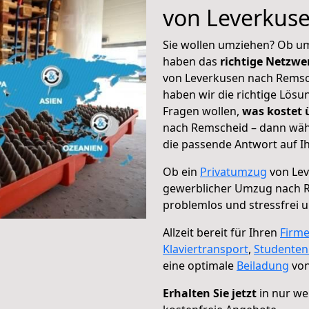
von Leverkus
Sie wollen umziehen? Ob um
haben das
richtige Netzw
von Leverkusen nach Remsch
haben wir die richtige Lösu
Fragen wollen,
was kostet
nach Remscheid – dann wähl
die passende Antwort auf Ih
Ob ein
Privatumzug
von Lev
gewerblicher Umzug nach 
problemlos und stressfrei 
Allzeit bereit für Ihren
Firm
Klaviertransport
,
Studente
eine optimale
Beiladung
von
Erhalten Sie jetzt
in nur we