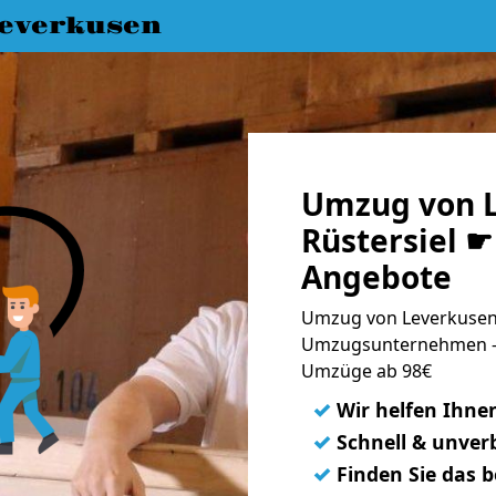
everkusen
Umzug von L
Rüstersiel ☛
Angebote
Umzug von Leverkusen n
Umzugsunternehmen - 
Umzüge ab 98€
✓
Wir helfen Ihne
✓
Schnell & unverb
✓
Finden Sie das 