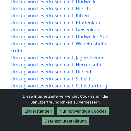
Umzug von Leverkusen nach Dudweiler
Umzug von Leverkusen nach Flitsch
Umzug von Leverkusen nach Kitten
Umzug von Leverkusen nach Pfaffenkopf
Umzug von Leverkusen nach Geisenkopf
Umzug von Leverkusen nach Dudweiler-Süd
Umzug von Leverkusen nach Wilhelmshöhe-
Fröhn
Umzug von Leverkusen nach Jägersfreude
Umzug von Leverkusen nach Herrensohr
Umzug von Leverkusen nach Dcheidt
Umzug von Leverkusen nach Scheidt
Umzug von Leverkusen nach Scheidterberg
Umzug von Leverkusen nach Halberg
Diese Internetseite verwendet Cookies um die
Umzug von Leverkusen nach Schafbrücke
Benutzerfreundlichkeit zu verbessern.
Umzug von Leverkusen nach Bischmisheim
Einverstanden
Nur notwendige Cookies
Umzug von Leverkusen nach Ensheim
Umzug von Leverkusen nach Brebach
Datenschutzerklärung
Umzug von Leverkusen nach Neufechingen